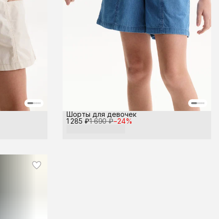
Шорты для девочек
1 285 ₽
1 690 ₽
−
24
%