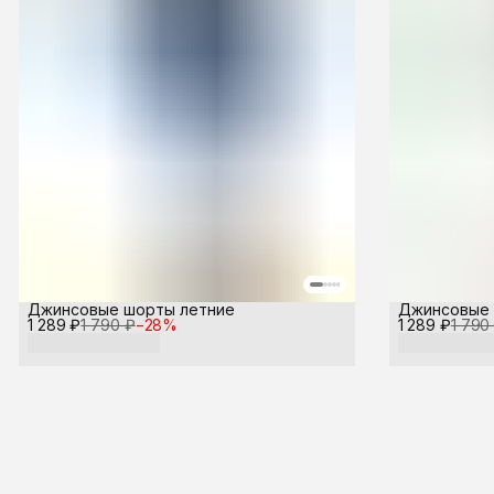
Джинсовые шорты летние
Джинсовые 
1 289 ₽
1 790 ₽
−
28
%
1 289 ₽
1 790