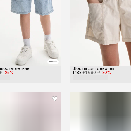
шорты летние
Шорты для девочек
 ₽
−
25
%
1 183 ₽
1 690 ₽
−
30
%