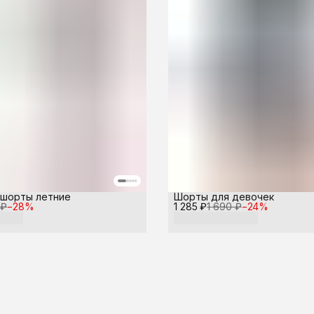
шорты летние
Шорты для девочек
 ₽
−
28
%
1 285 ₽
1 690 ₽
−
24
%