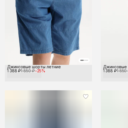
Джинсовые шорты летние
Джинсовые 
1 388 ₽
1 850 ₽
−
25
%
1 388 ₽
1 850