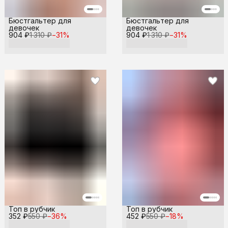
Бюстгальтер для
Бюстгальтер для
девочек
девочек
904 ₽
1 310 ₽
−
31
%
904 ₽
1 310 ₽
−
31
%
Топ в рубчик
Топ в рубчик
352 ₽
550 ₽
−
36
%
452 ₽
550 ₽
−
18
%