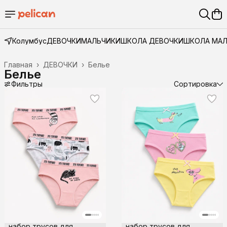
Колумбус
ДЕВОЧКИ
МАЛЬЧИКИ
ШКОЛА ДЕВОЧКИ
ШКОЛА МА
Главная
›
ДЕВОЧКИ
›
Белье
Белье
Фильтры
Сортировка
набор трусов для
набор трусов для