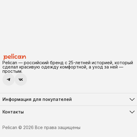
Pelican — российский бренд с 25-летней историей, который
сделал красивую одежду комфортной, а уход за ней —
простым.
Информация для покупателей
Реквизиты
Доставка и оплата
Контакты
Соглашение о конфиденциальности
Адрес
Правила возврата
630102, г. Новосибирск, ул. Инская, 56, помещение 11
Оферта
Pelican © 2026 Все права защищены
Телефон
8 (906) 194-41-55
Режим работы