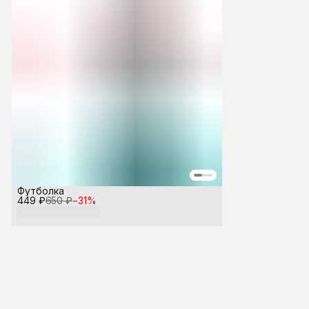
Футболка
449 ₽
650 ₽
−
31
%