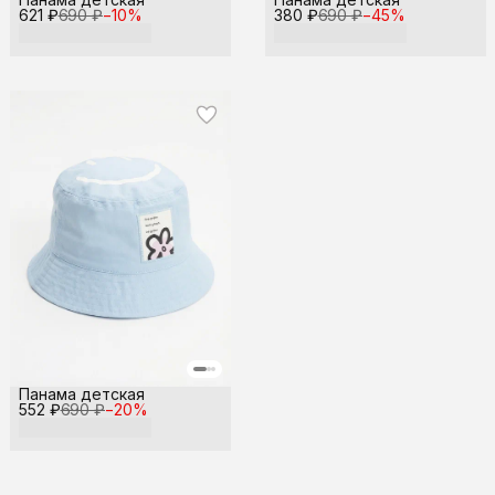
621 ₽
690 ₽
−
10
%
380 ₽
690 ₽
−
45
%
Панама детская
552 ₽
690 ₽
−
20
%