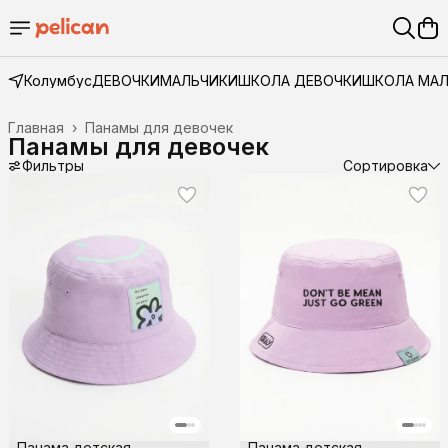
Колумбус
ДЕВОЧКИ
МАЛЬЧИКИ
ШКОЛА ДЕВОЧКИ
ШКОЛА МА
Главная
›
Панамы для девочек
Панамы для девочек
Фильтры
Сортировка
Панама детская
Панама детская