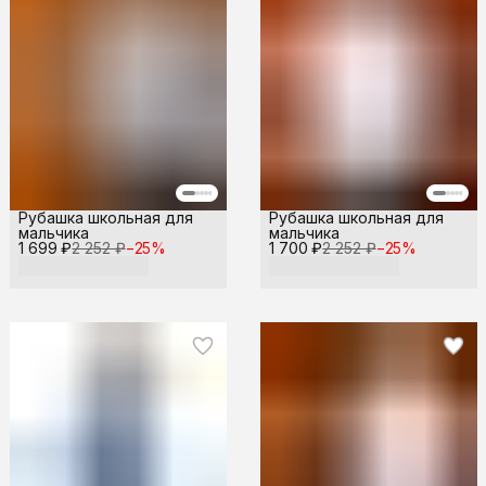
Рубашка школьная для
Рубашка школьная для
мальчика
мальчика
1 699 ₽
2 252 ₽
−
25
%
1 700 ₽
2 252 ₽
−
25
%