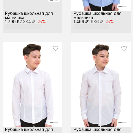
Рубашка школьная для
Рубашка школьная для
мальчика
мальчика
1 799 ₽
2 384 ₽
−
25
%
1 499 ₽
1 986 ₽
−
25
%
Рубашка школьная для
Рубашка школьная для