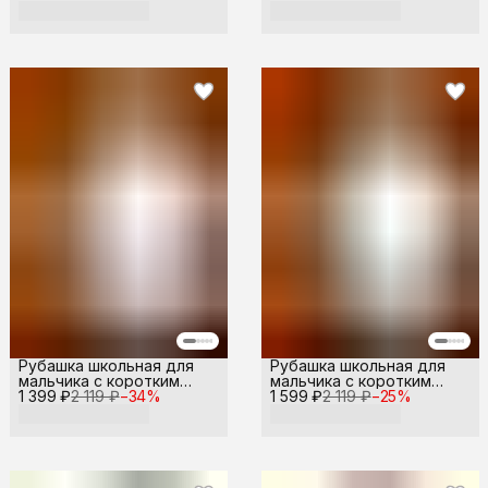
Рубашка школьная для
Рубашка школьная для
мальчика с коротким
мальчика с коротким
1 399 ₽
рукавом
2 119 ₽
−
34
%
1 599 ₽
рукавом
2 119 ₽
−
25
%