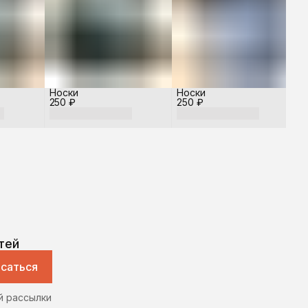
Носки
Носки
250 ₽
250 ₽
тей
саться
й рассылки