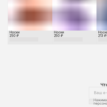
Носки
Носки
Носк
250 ₽
250 ₽
213 ₽
Чт
Нажимая
персона