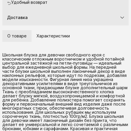
Удобный возврат
Доставка
О товаре
Характеристики
Школьная блузка для девочки свободного кроя с
классическим отложным воротничком и удобной потайной
центральной застёжкой на петли-пуговицы — идеальный
выбор для ежедневной школьной формы. На передней
части блузки школьной выполнен лаконичный декор в виде
наклонных рельефов, которые идут по подрезам, добавляя
модели изысканности. Фигурная линия низа украшена
декоративными усилителями в виде треугольничков из
основной ткани, придающими блузке дополнительный шарм
Ткань с преобладанием высококачественного хлопка
делает блузку мягкой, воздухопроницаемой и комфортной
для ребёнка. Добавление полиэстера помогает сохранять
форму и первоначальный внешний вид изделия даже после
многократных стирок, обеспечивая долговечность
использования. Для школьных рубашек мы используем
сорочечную ткань, плотностью 100гр/м2. Блузка школьная
для девочки имеет лаконичный дизайн без принта, что
делает её универсальной и легко сочетаемой с различными
брюками, юбками и сарафанами. Красивая и практичная