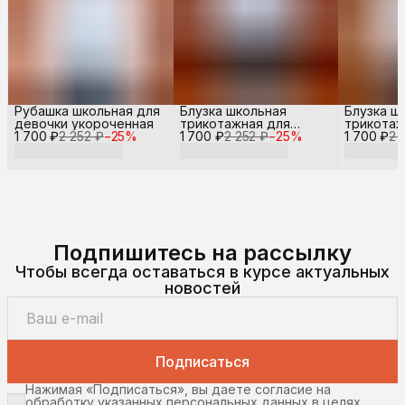
Рубашка школьная для
Блузка школьная
Блузка ш
девочки укороченная
трикотажная для
трикотаж
1 700 ₽
2 252 ₽
−
25
%
1 700 ₽
девочки
2 252 ₽
−
25
%
1 700 ₽
девочки
2 
Подпишитесь на рассылку
Чтобы всегда оставаться в курсе актуальных
новостей
Подписаться
Нажимая «Подписаться», вы даете согласие на
обработку указанных персональных данных в целях