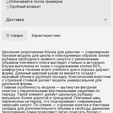
Оплачивайте после примерки
Удобный возврат
Доставка
О товаре
Характеристики
Школьная укороченная блузка для девочки — современная
базовая модель для школы и повседневных образов. Белая
рубашка свободного прямого силуэта с увеличенным
объемом плечевого пояса выглядит стильно и актуально.
Блузка выполнена из ткани с содержанием хлопка 60%,
комфортна в течение всего учебного дня и хорошо держит
форму. Длинный широкий рукав на манжете создает
красивый объем и удобную посадку. Классический воротник
с отрезной стойкой делает модель универсальной для
школьной формы.
Главная особенность модели — вытянутая фигурная
кокетка с параллельными вертикальными защипами по
переду. Такой элемент делает школьную рубашку
визуально более дорогой и трендовой. Плечевые швы
перенесены на перед, что подчеркивает современный
оверсайз силуэт. По спинке — отрезная кокетка и бантовая
складка для дополнительного объема и свободы движения.
Укороченная длина позволяют легко сочетать блузку с