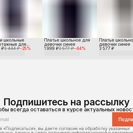
и школьные
Платье школьное для
Платье школьно
отажные для
девочки синее
девочки синее
 ₽
чки синие
3 444 ₽
−
25
%
1 999 ₽
3 577 ₽
−
44
%
3 577 ₽
Подпишитесь на рассылку
обы всегда оставаться в курсе актуальных новос
Подпи
 «Подписаться», вы даете согласие на обработку указанных
льных данных в целях получения информационной и рекламно