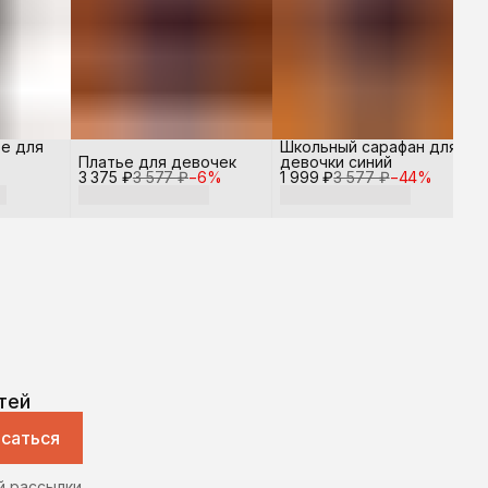
е для
Школьный сарафан для
Платье для девочек
девочки синий
3 375 ₽
3 577 ₽
−
6
%
1 999 ₽
3 577 ₽
−
44
%
тей
саться
й рассылки