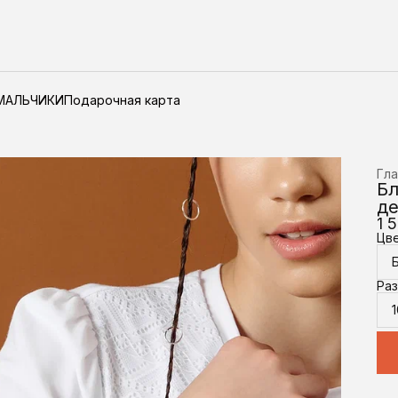
МАЛЬЧИКИ
Подарочная карта
Гла
Бл
де
1 
Цв
Ра
1