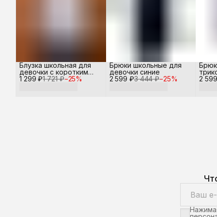
Блузка школьная для
Брюки школьные для
Брюк
девочки с коротким
девочки синие
трик
1 299 ₽
рукавом
1 721 ₽
−
25
%
2 599 ₽
3 444 ₽
−
25
%
2 599
дево
Чт
Нажимая
персона