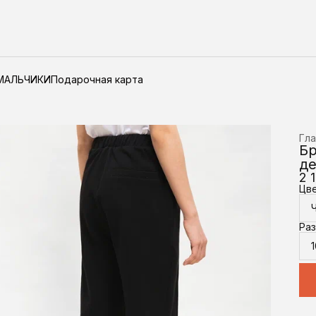
МАЛЬЧИКИ
Подарочная карта
Гла
Бр
де
2 
Цв
Ра
1