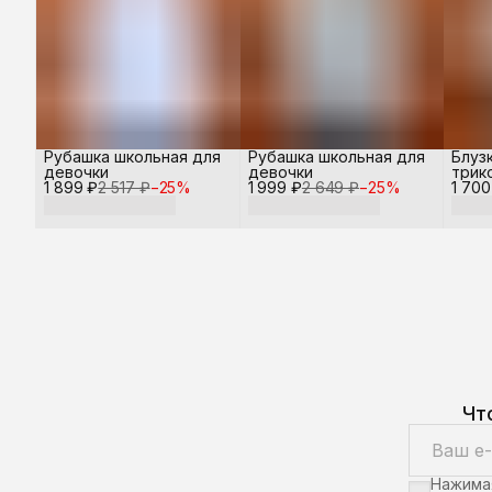
Рубашка школьная для
Рубашка школьная для
Блуз
девочки
девочки
трик
1 899 ₽
2 517 ₽
−
25
%
1 999 ₽
2 649 ₽
−
25
%
1 700
дево
Чт
Нажимая