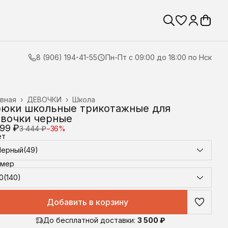
8 (906) 194-41-55
Пн-Пт с 09:00 до 18:00 по Нск
вная
›
ДЕВОЧКИ
›
Школа
юки школьные трикотажные для
вочки черные
199 ₽
3 444 ₽
−
36
%
ет
Черный(49)
змер
0(140)
Добавить в корзину
До бесплатной доставки:
3 500 ₽