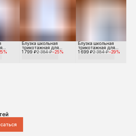
я
Блузка школьная
Блузка школьная
я
трикотажная для
трикотажная для
25
%
1 799 ₽
девочки
2 384 ₽
−
25
%
1 699 ₽
девочки
2 384 ₽
−
29
%
тей
саться