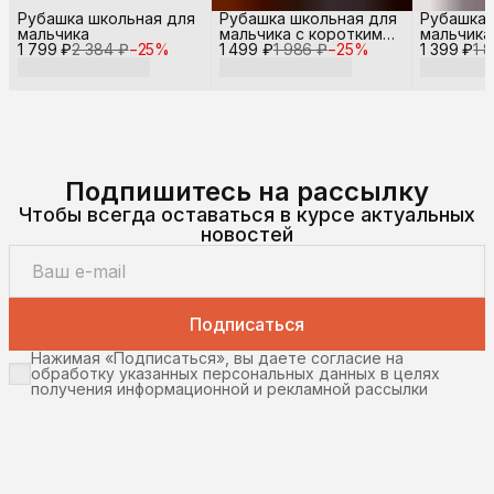
Рубашка школьная для
Рубашка школьная для
Рубашка 
мальчика
мальчика с коротким
мальчика
1 799 ₽
2 384 ₽
−
25
%
1 499 ₽
рукавом
1 986 ₽
−
25
%
1 399 ₽
рукавом
1 
Подпишитесь на рассылку
Чтобы всегда оставаться в курсе актуальных
новостей
Подписаться
Нажимая «Подписаться», вы даете согласие на
обработку указанных персональных данных в целях
получения информационной и рекламной рассылки