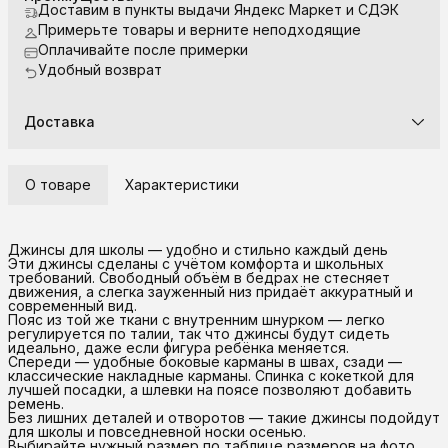
Доставим в пункты выдачи Яндекс Маркет и СДЭК
Примерьте товары и верните неподходящие
Оплачивайте после примерки
Удобный возврат
Доставка
О товаре
Характеристики
Джинсы для школы — удобно и стильно каждый день
Эти джинсы сделаны с учётом комфорта и школьных
требований. Свободный объём в бедрах не стесняет
движения, а слегка зауженный низ придаёт аккуратный и
современный вид.
Пояс из той же ткани с внутренним шнурком — легко
регулируется по талии, так что джинсы будут сидеть
идеально, даже если фигура ребёнка меняется.
Спереди — удобные боковые карманы в швах, сзади —
классические накладные карманы. Спинка с кокеткой для
лучшей посадки, а шлевки на поясе позволяют добавить
ремень.
Без лишних деталей и отворотов — такие джинсы подойдут
для школы и повседневной носки осенью.
Выбирайте нужный размер по таблице размеров на фото.