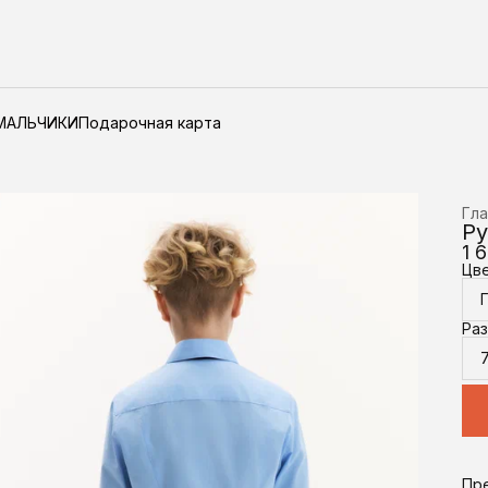
МАЛЬЧИКИ
Подарочная карта
Гла
Ру
1 
Цв
Ра
7
Пр