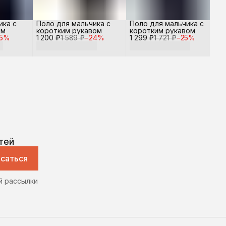
ика с
Поло для мальчика с
Поло для мальчика с
ом
коротким рукавом
коротким рукавом
5
%
1 200 ₽
1 589 ₽
−
24
%
1 299 ₽
1 721 ₽
−
25
%
тей
саться
й рассылки