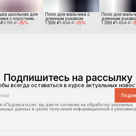
шка школьная для
Поло для мальчика с
Поло для мальч
чика с коротким
длинным рукавом
длинным рукав
 ₽
вом
2 119 ₽
−
25
%
1 399 ₽
1 854 ₽
−
25
%
1 399 ₽
1 854 ₽
−
2
Подпишитесь на рассылку
обы всегда оставаться в курсе актуальных новос
Подпи
 «Подписаться», вы даете согласие на обработку указанных
льных данных в целях получения информационной и рекламно