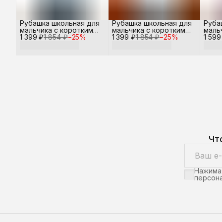
Рубашка школьная для
Рубашка школьная для
Руба
мальчика с коротким
мальчика с коротким
маль
1 399 ₽
рукавом
1 854 ₽
−
25
%
1 399 ₽
рукавом
1 854 ₽
−
25
%
1 599
рука
Чт
Нажимая
персона