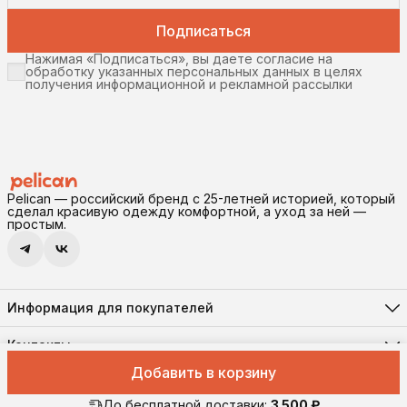
Подписаться
Нажимая «Подписаться», вы даете согласие на
обработку указанных персональных данных в целях
получения информационной и рекламной рассылки
Pelican — российский бренд с 25-летней историей, который
сделал красивую одежду комфортной, а уход за ней —
простым.
Информация для покупателей
Реквизиты
Доставка и оплата
Контакты
Соглашение о конфиденциальности
Адрес
Правила возврата
Добавить в корзину
630102, г. Новосибирск, ул. Инская, 56, помещение 11
Оферта
Pelican © 2026 Все права защищены
Телефон
8 (906) 194-41-55
До бесплатной доставки:
3 500 ₽