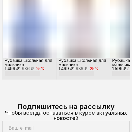
Рубашка школьная для
Рубашка школьная для
Рубашка 
мальчика
мальчика
мальчика
1 499 ₽
1 986 ₽
−
25
%
1 499 ₽
1 986 ₽
−
25
%
1 599 ₽
2 
Подпишитесь на рассылку
Чтобы всегда оставаться в курсе актуальных
новостей