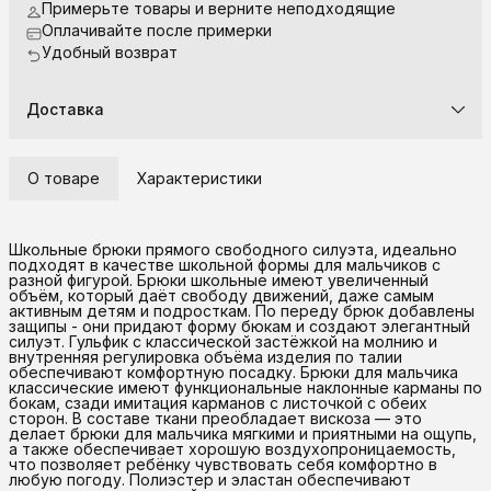
Примерьте товары и верните неподходящие
Оплачивайте после примерки
Удобный возврат
Доставка
О товаре
Характеристики
Школьные брюки прямого свободного силуэта, идеально
подходят в качестве школьной формы для мальчиков с
разной фигурой. Брюки школьные имеют увеличенный
объём, который даёт свободу движений, даже самым
активным детям и подросткам. По переду брюк добавлены
защипы - они придают форму бюкам и создают элегантный
силуэт. Гульфик с классической застёжкой на молнию и
внутренняя регулировка объёма изделия по талии
обеспечивают комфортную посадку. Брюки для мальчика
классические имеют функциональные наклонные карманы по
бокам, сзади имитация карманов с листочкой с обеих
сторон. В составе ткани преобладает вискоза — это
делает брюки для мальчика мягкими и приятными на ощупь,
а также обеспечивает хорошую воздухопроницаемость,
что позволяет ребёнку чувствовать себя комфортно в
любую погоду. Полиэстер и эластан обеспечивают