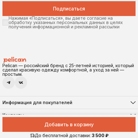
Подписаться
Нажимая «Подписаться», вы даете согласие на
обработку указанных персональных данных в целях
получения информационной и рекламной рассылки
Pelican — российский бренд с 25-летней историей, который
сделал красивую одежду комфортной, а уход за ней —
простым.
Информация для покупателей
Реквизиты
Доставка и оплата
Контакты
Соглашение о конфиденциальности
Адрес
Правила возврата
Добавить в корзину
630102, г. Новосибирск, ул. Инская, 56, помещение 11
Оферта
Pelican © 2026 Все права защищены
Телефон
8 (906) 194-41-55
До бесплатной доставки:
3 500 ₽