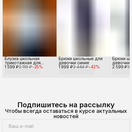
Блузка школьная
Брюки школьные для
Брюки шк
трикотажная для
девочки синие
девочки 
1 599 ₽
девочки
2 119 ₽
−
25
%
1 999 ₽
3 444 ₽
−
42
%
2 599 ₽
3 
Подпишитесь на рассылку
Чтобы всегда оставаться в курсе актуальных
новостей