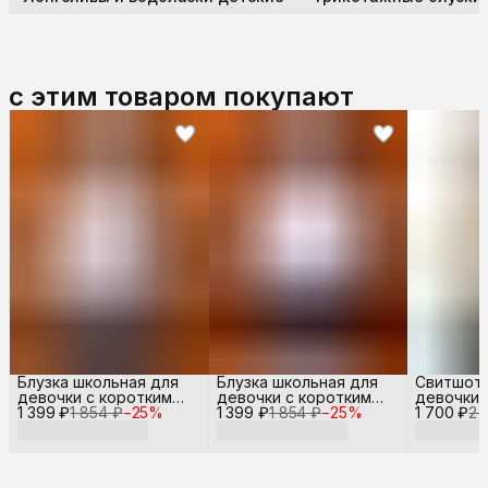
с этим товаром покупают
Блузка школьная для
Блузка школьная для
Свитшот 
девочки с коротким
девочки с коротким
девочки
1 399 ₽
рукавом
1 854 ₽
−
25
%
1 399 ₽
рукавом
1 854 ₽
−
25
%
1 700 ₽
2 