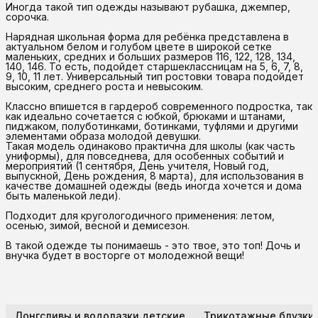
Иногда такой тип одежды называют рубашка, джемпер,
сорочка.
Нарядная школьная форма для ребёнка представлена в
актуальном белом и голубом цвете в широкой сетке
маленьких, средних и больших размеров 116, 122, 128, 134,
140, 146. То есть, подойдет старшеклассницам на 5, 6, 7, 8,
9, 10, 11 лет. Универсальный тип ростовки товара подойдет
высоким, среднего роста и невысоким.
Классно впишется в гардероб современного подростка, так
как идеально сочетается с юбкой, брюками и штанами,
пиджаком, полуботинками, ботинками, туфлями и другими
элементами образа молодой девушки.
Такая модель одинаково практична для школы (как часть
униформы), для повседнева, для особенных событий и
мероприятий (1 сентября, День учителя, Новый год,
выпускной, День рождения, 8 марта), для использования в
качестве домашней одежды (ведь иногда хочется и дома
быть маленькой леди).
Подходит для кругологодичного применения: летом,
осенью, зимой, весной и демисезон.
В такой одежде ты понимаешь - это твое, это топ! Дочь и
внучка будет в восторге от молодежной вещи!
Лонгсливы и водолазки детские
Трикотажные блузки