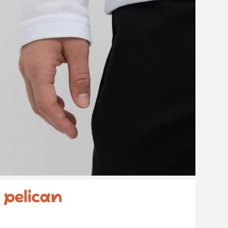
шко
еще
реб
Рек
пре
пер
дли
раз
экр
изд