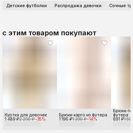
Детские футболки
Распродажа девочки
Сочные тр
с этим товаром покупают
Брюки па
Куртка для девочек
Брюки карго из футера
футера
1 489 ₽
2 290 ₽
−
35
%
1 196 ₽
1 390 ₽
−
14
%
891 ₽
1 59