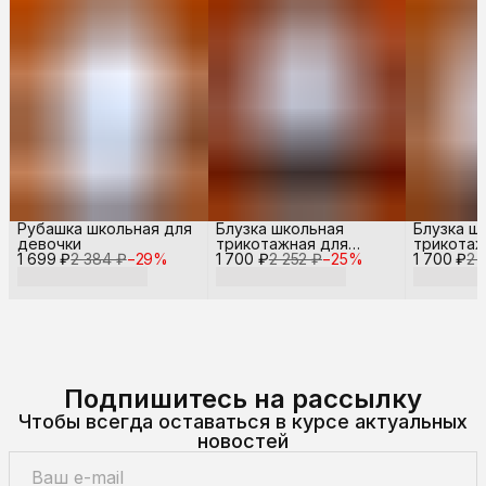
Рубашка школьная для
Блузка школьная
Блузка ш
девочки
трикотажная для
трикотаж
1 699 ₽
2 384 ₽
−
29
%
1 700 ₽
девочки
2 252 ₽
−
25
%
1 700 ₽
девочки
2 
Подпишитесь на рассылку
Чтобы всегда оставаться в курсе актуальных
новостей