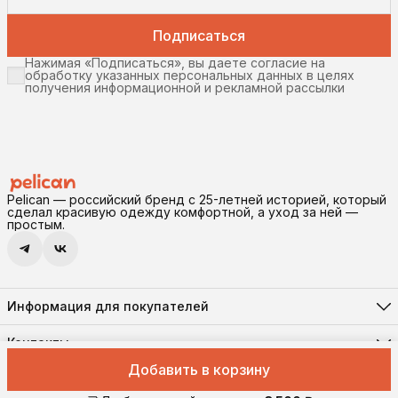
Подписаться
Нажимая «Подписаться», вы даете согласие на
обработку указанных персональных данных в целях
получения информационной и рекламной рассылки
Pelican — российский бренд с 25-летней историей, который
сделал красивую одежду комфортной, а уход за ней —
простым.
Информация для покупателей
Реквизиты
Доставка и оплата
Контакты
Соглашение о конфиденциальности
Адрес
Правила возврата
Добавить в корзину
630102, г. Новосибирск, ул. Инская, 56, помещение 11
Оферта
Pelican © 2026 Все права защищены
Телефон