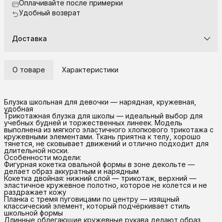
Оплачивайте после примерки
Удобный возврат
Доставка
О товаре
Характеристики
Блузка школьная для девочки — нарядная, кружевная,
удобная
Трикотажная блузка для школы — идеальный выбор для
учебных будней и торжественных линеек. Модель
выполнена из мягкого эластичного хлопкового трикотажа с
кружевными элементами. Ткань приятна к телу, хорошо
тянется, не сковывает движений и отлично подходит для
длительной носки.
Особенности модели:
Фигурная кокетка овальной формы в зоне декольте —
делает образ аккуратным и нарядным
Кокетка двойная: нижний слой — трикотаж, верхний —
эластичное кружевное полотно, которое не колется и не
раздражает кожу
Планка с тремя пуговицами по центру — изящный
классический элемент, который подчёркивает стиль
школьной формы
Длинные облегающие кружевные рукава делают образ