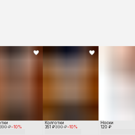
отки
Колготки
Носки
390 ₽
−
10
%
351 ₽
390 ₽
−
10
%
120 ₽