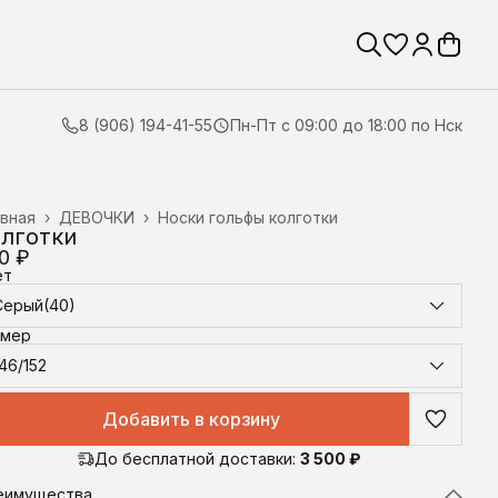
8 (906) 194-41-55
Пн-Пт с 09:00 до 18:00 по Нск
вная
›
ДЕВОЧКИ
›
Носки гольфы колготки
лготки
0 ₽
ет
Серый(40)
змер
46/152
Добавить в корзину
До бесплатной доставки:
3 500 ₽
еимущества