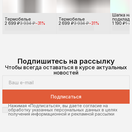
Шапка на
Термобелье
Термобелье
подкладе
2 699 ₽
3 934 ₽
−
31
%
2 699 ₽
3 934 ₽
−
31
%
1 190 ₽
1 7
Подпишитесь на рассылку
Чтобы всегда оставаться в курсе актуальных
новостей
Подписаться
Нажимая «Подписаться», вы даете согласие на
обработку указанных персональных данных в целях
получения информационной и рекламной рассылки