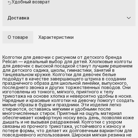
Удобный возврат
Доставка
О товаре
Характеристики
Колготки для девочки с рисунком от детского бренда
Pelican — идеальный выбор для детей. Хлопковые колготы
для девочек с высокой посадкой станут лучшим решением
для детского садика, школы, гимнастики, занятий в
танцевальном кружке. Колготки для девочек белые
подойдут в качестве завершающего штриха в создании
праздничного образа для школьной линейки, выпускного,
последнего звонка и других торжественных поводов. Они
изготовлены из тонкого, мягкого, приятного к телу
трикотажа на основе хлопка и невероятно удобны в носке.
Нарядные и красивые колготки на девочку помогут создать
милые образы в будни и праздники. Эти изделия легко
стираются, оставаясь мягкими и удобными после
многочисленных стирок. Приятный на ощупь материал
обеспечивает комфортную носку весь день, позволяя коже
дышать и не вызывая раздражений. Колготки с узором
связаны из прочного трикотажа, устойчивого к износу и
потере формы, что делает их долговечным вариантом для
повседневного использования. Широкая мягкая резинка не