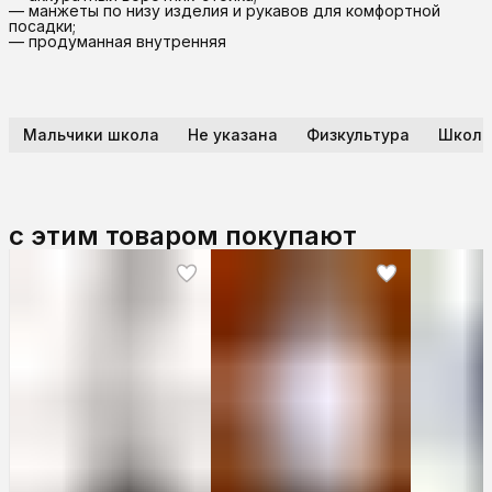
— манжеты по низу изделия и рукавов для комфортной
посадки;
— продуманная внутренняя
Мальчики школа
Не указана
Физкультура
Школа
с этим товаром покупают