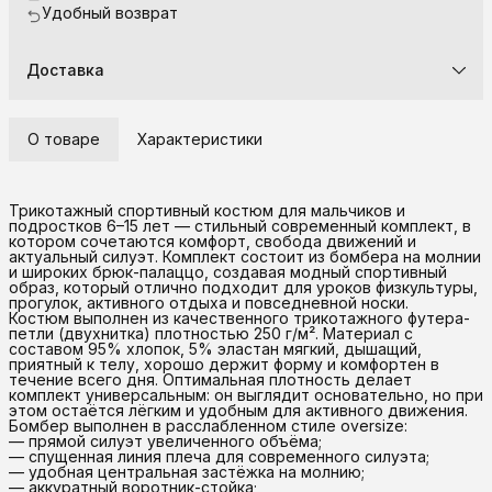
Удобный возврат
Доставка
О товаре
Характеристики
Трикотажный спортивный костюм для мальчиков и
подростков 6–15 лет — стильный современный комплект, в
котором сочетаются комфорт, свобода движений и
актуальный силуэт. Комплект состоит из бомбера на молнии
и широких брюк-палаццо, создавая модный спортивный
образ, который отлично подходит для уроков физкультуры,
прогулок, активного отдыха и повседневной носки.
Костюм выполнен из качественного трикотажного футера-
петли (двухнитка) плотностью 250 г/м². Материал с
составом 95% хлопок, 5% эластан мягкий, дышащий,
приятный к телу, хорошо держит форму и комфортен в
течение всего дня. Оптимальная плотность делает
комплект универсальным: он выглядит основательно, но при
этом остаётся лёгким и удобным для активного движения.
Бомбер выполнен в расслабленном стиле oversize:
— прямой силуэт увеличенного объёма;
— спущенная линия плеча для современного силуэта;
— удобная центральная застёжка на молнию;
— аккуратный воротник-стойка;