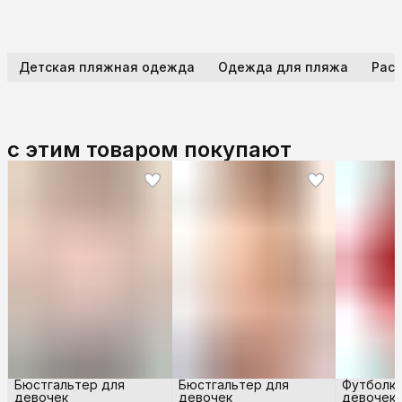
Детская пляжная одежда
Одежда для пляжа
Расп
с этим товаром покупают
Бюстгальтер для
Бюстгальтер для
Футболка
девочек
девочек
девочек