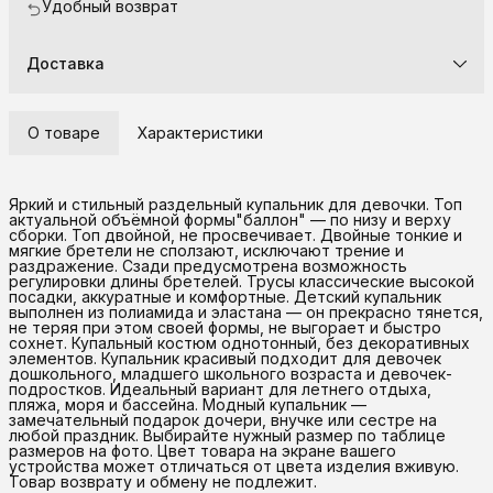
Удобный возврат
Доставка
О товаре
Характеристики
Яркий и стильный раздельный купальник для девочки. Топ
актуальной объёмной формы"баллон" — по низу и верху
сборки. Топ двойной, не просвечивает. Двойные тонкие и
мягкие бретели не сползают, исключают трение и
раздражение. Сзади предусмотрена возможность
регулировки длины бретелей. Трусы классические высокой
посадки, аккуратные и комфортные. Детский купальник
выполнен из полиамида и эластана — он прекрасно тянется,
не теряя при этом своей формы, не выгорает и быстро
сохнет. Купальный костюм однотонный, без декоративных
элементов. Купальник красивый подходит для девочек
дошкольного, младшего школьного возраста и девочек-
подростков. Идеальный вариант для летнего отдыха,
пляжа, моря и бассейна. Модный купальник —
замечательный подарок дочери, внучке или сестре на
любой праздник. Выбирайте нужный размер по таблице
размеров на фото. Цвет товара на экране вашего
устройства может отличаться от цвета изделия вживую.
Товар возврату и обмену не подлежит.