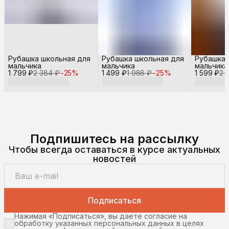
Рубашка школьная для
Рубашка школьная для
Рубашка 
мальчика
мальчика
мальчика
1 799 ₽
2 384 ₽
−
25
%
1 499 ₽
1 986 ₽
−
25
%
1 599 ₽
2 
Подпишитесь на рассылку
Чтобы всегда оставаться в курсе актуальных
новостей
Подписаться
Нажимая «Подписаться», вы даете согласие на
обработку указанных персональных данных в целях