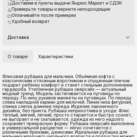
Доставим в пункты выдачи Яндекс Маркет и СДЭК
Примерьте товары и верните неподходящие
Оплачивайте после примерки
Удобный возврат
Доставка
О товаре
Характеристики
Флисовая рубашка для мальчика. Объёмная кофта с
классическим отложным воротником и спущенным плечом
подарит ребёнку комфорт и станет стильным дополнением
гардероба. Утепленная рубашка оверсайз — актуальный
модный тренд. Модель застёгивается на пуговицы по
переду. По низу рукавов манжеты на пуговицах. По переду
слева накладной карман для мелочей. Линия низа фигурная,
спинка слегка длиннее переда. Изделие лаконичного
дизайна, без принта. Рубашка неприхотлива в уходе. Флис
тёплый, мягкий, лёгкий, просто стирается и быстро сохнет,
не выгорает и не скатывается, одежда из него надолго
сохраняет прекрасную форму. Рубашка оверсайз выполнена
в универсальной расцветке — легко сочетается с
различными брюками, джинсами. Идеальная рубашка для
мальчика младшего школьного возраста и подростка может