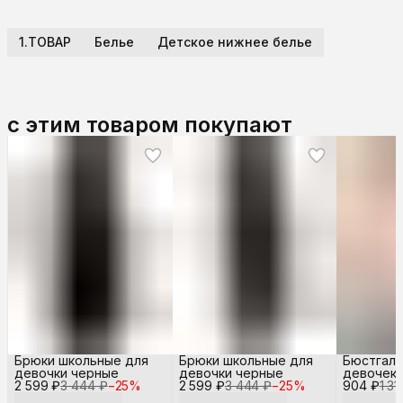
1.ТОВАР
Белье
Детское нижнее белье
с этим товаром покупают
Брюки школьные для
Брюки школьные для
Бюстгаль
девочки черные
девочки черные
девочек
2 599 ₽
3 444 ₽
−
25
%
2 599 ₽
3 444 ₽
−
25
%
904 ₽
1 31