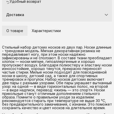
Удобный возврат
Доставка
О товаре
Характеристики
Стильный набор детских носков из двух пар. Носки длинные
- трендовая модель. Мягкая декоративная резинка не
передавливает ногу, при этом носки надёжно
зафиксированы и не сползают. В составе ткани преобладает
хлопок — носки мягкие, гипоаллергенные и хорошо
пропускают воздух. Благодаря полиэстеру и эластану носки
износостойкие, хорошо тянутся, прекрасно переносят
частые стирки. Милые носки подходят для повседневной
носки в школу, детский сад, а также для спортивных
тренировок и прогулок. Набор носков детских включает
две пары с разными узорами. Обе пары украшает вытканный
узор: на одной — в виде горизонтальных полос, на второй
— в виде надписи, перевод: «жизнь — это спорт». Носки
прикольные станут отличным дополнением стильного
образа. Помните о правильном уходе за изделием:
рекомендуется стирать при температуре не выше 30 °C,
без предварительного замачивания, с изнанки. Это поможет
сохранить качество и цвет носков на длительное время.