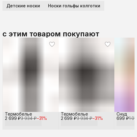
Детские носки
Носки гольфы колготки
с этим товаром покупают
Термобелье
Термобелье
Снуд
2 699 ₽
3 934 ₽
−
31
%
2 699 ₽
3 934 ₽
−
31
%
699 ₽
1 01