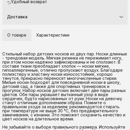
Удобный возврат
Доставка
О товаре
Характеристики
Стильный набор детских носков из двух пар. Носки длинные
- трендовая модель. Мягкая резинка не пережимает ногу,
при этом носки надёжно зафиксированы и не сползают. В
составе ткани преобладает хлопок — носки мягкие,
гипоаллергенные, отлично пропускают воздух. Благодаря
полиэстеру и эластану носки износостойкие, хорошо
тянутся, прекрасно переносят многочисленные стирки.
Милые носки подходят для повседневной носки в школу,
детский сад, а также для спортивных тренировок и
прогулок. Набор носков детских включает две пары разных
цветов. Обе пары украшает вытканный узор в виде
сердечек, будто нарисованных от руки. Носки на девочку
станут отличным дополнением образа. Помните о
правильном уходе за изделием: рекомендуется стирать
при температуре не выше 30 °C, без предварительного
замачивания, с изнанки. Это поможет сохранить качество и
цвет носков на длительное время.
Не забывайте о выборе правильного размера. Используйте