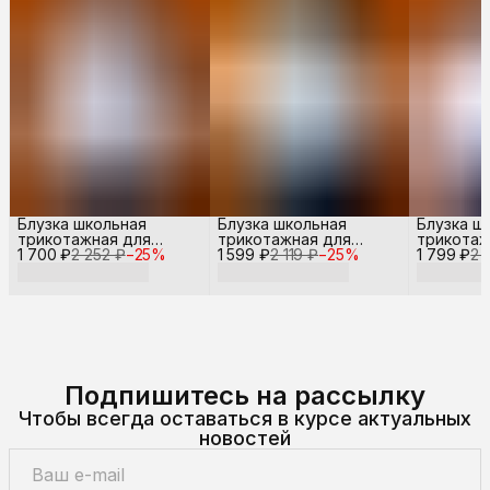
Блузка школьная
Блузка школьная
Блузка ш
трикотажная для
трикотажная для
трикотаж
1 700 ₽
девочки
2 252 ₽
−
25
%
1 599 ₽
девочки
2 119 ₽
−
25
%
1 799 ₽
девочки
2 
Подпишитесь на рассылку
Чтобы всегда оставаться в курсе актуальных
новостей