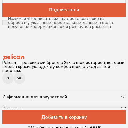
Подписаться
Нажимая «Подписаться», вы даете согласие на
обработку указанных персональных данных в целях
получения информационной и рекламной рассылки
Pelican — российский бренд с 25-летней историей, который
сделал красивую одежду комфортной, а уход за ней —
простым.
Информация для покупателей
Реквизиты
Доставка и оплата
Контакты
Соглашение о конфиденциальности
Адрес
Правила возврата
Добавить в корзину
630102, г. Новосибирск, ул. Инская, 56, помещение 11
Оферта
Pelican © 2026 Все права защищены
Телефон
8 (906) 194-41-55
До бесплатной доставки:
3 500 ₽