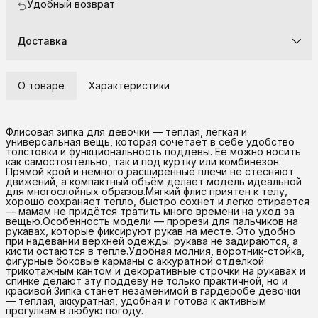
Удобный возврат
Доставка
О товаре
Характеристики
Флисовая зипка для девочки — тёплая, лёгкая и
универсальная вещь, которая сочетает в себе удобство
толстовки и функциональность поддевы. Её можно носить
как самостоятельно, так и под куртку или комбинезон.
Прямой крой и немного расширенные плечи не стесняют
движений, а компактный объём делает модель идеальной
для многослойных образов.Мягкий флис приятен к телу,
хорошо сохраняет тепло, быстро сохнет и легко стирается
— мамам не придётся тратить много времени на уход за
вещью.Особенность модели — прорези для пальчиков на
рукавах, которые фиксируют рукав на месте. Это удобно
при надевании верхней одежды: рукава не задираются, а
кисти остаются в тепле.Удобная молния, воротник-стойка,
фигурные боковые карманы с аккуратной отделкой
трикотажным кантом и декоративные строчки на рукавах и
спинке делают эту поддеву не только практичной, но и
красивой.Зипка станет незаменимой в гардеробе девочки
— тёплая, аккуратная, удобная и готова к активным
прогулкам в любую погоду.