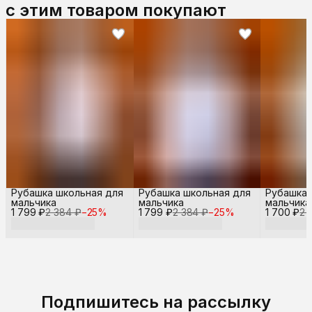
с этим товаром покупают
Рубашка школьная для
Рубашка школьная для
Рубашка 
мальчика
мальчика
мальчика
1 799 ₽
2 384 ₽
−
25
%
1 799 ₽
2 384 ₽
−
25
%
1 700 ₽
рукавом
2 
Подпишитесь на рассылку