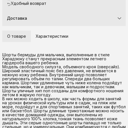
Удобный возврат
Доставка
О товаре
Характеристики
Шорты бермуды для мальчика, выполненные в стиле
Харадзюку станут прекрасным элементом летнего
гардероба вашего ребенка.
Модель свободного силуэта, объемного кроя (оверсайз).
Широкий эластичный пояс без давления, не впивается в
нежную кожу ребенка. Внутренний шнур позволяет
регулировать объём по талии. Спереди два больших
кармана. Шортики удлиненные чуть ниже колена подойдут
как мальчикам, так и девочкам, малышам и подросткам.
Шорты уличные хип поп созданы для комфортного ношения
летом в жаркую погоду.
В них можно ходить в школу, как часть формы для занятий
на уроках физической культуры или в садик, на пляж или
море, подойдут и для спортивных занятий, таких как футбол
или баскетбол. Шорты длинные трикотажные можно носить
в качестве домашней одежды, они выполнены из
натурального 100% хлопка,тонкая ткань позволяет коже
дышать. Эти серые однотонные шорты палаццо не только
стильные, но и универсальные. Они комбинируются с любым