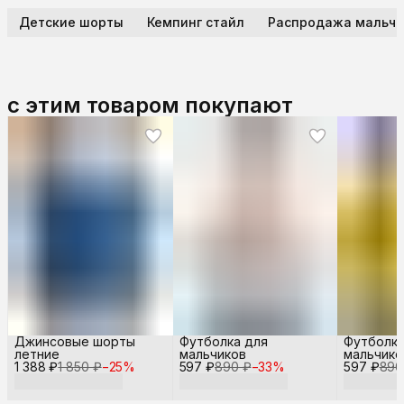
Детские шорты
Кемпинг стайл
Распродажа мальчи
с этим товаром покупают
Джинсовые шорты
Футболка для
Футболка
летние
мальчиков
мальчико
1 388 ₽
1 850 ₽
−
25
%
597 ₽
890 ₽
−
33
%
597 ₽
890