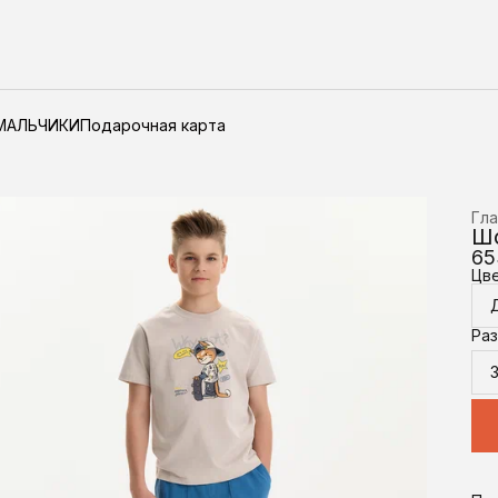
МАЛЬЧИКИ
Подарочная карта
Гла
Ш
65
Цв
Ра