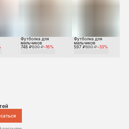
Футболка для
Футболка для
мальчиков
мальчиков
%
748 ₽
890 ₽
−
16
%
597 ₽
890 ₽
−
33
%
тей
саться
й рассылки