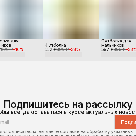
олка для
Футболка для
чиков
Футболка
мальчиков
₽
890 ₽
−
16
%
552 ₽
890 ₽
−
38
%
597 ₽
890 ₽
−
33
Подпишитесь на рассылку
обы всегда оставаться в курсе актуальных новос
Подпи
 «Подписаться», вы даете согласие на обработку указанных
льных данных в целях получения информационной и рекламно