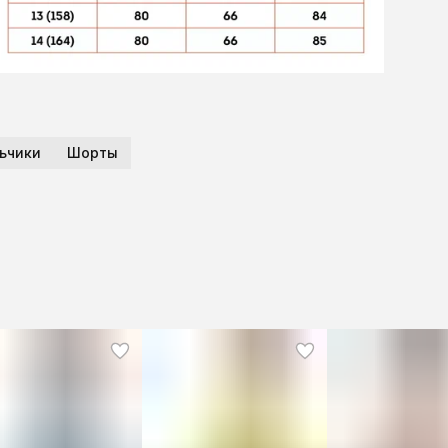
ьчики
Шорты