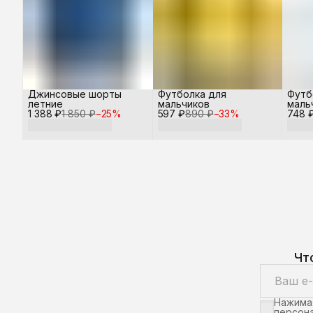
Джинсовые шорты
Футболка для
Футб
летние
мальчиков
маль
1 388 ₽
1 850 ₽
−
25
%
597 ₽
890 ₽
−
33
%
748 
Чт
Нажимая
персона