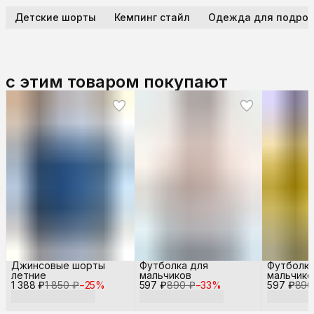
Детские шорты
Кемпинг стайл
Одежда для подрос
с этим товаром покупают
Джинсовые шорты
Футболка для
Футболка
летние
мальчиков
мальчико
1 388 ₽
1 850 ₽
−
25
%
597 ₽
890 ₽
−
33
%
597 ₽
890