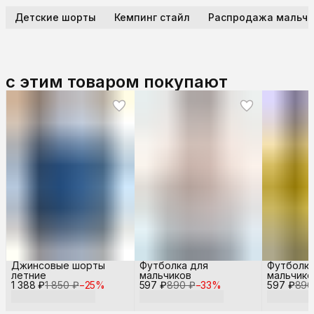
Детские шорты
Кемпинг стайл
Распродажа мальчи
с этим товаром покупают
Джинсовые шорты
Футболка для
Футболка
летние
мальчиков
мальчико
1 388 ₽
1 850 ₽
−
25
%
597 ₽
890 ₽
−
33
%
597 ₽
890