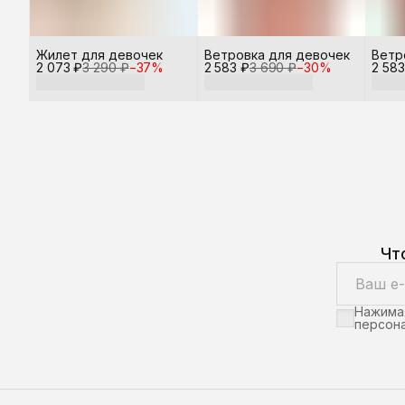
Жилет для девочек
Ветровка для девочек
Ветр
2 073 ₽
3 290 ₽
−
37
%
2 583 ₽
3 690 ₽
−
30
%
2 583
Чт
Нажимая
персона