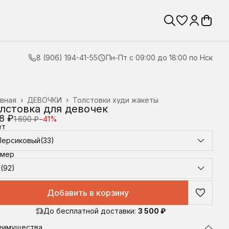
8 (906) 194-41-55
Пн-Пт с 09:00 до 18:00 по Нск
вная
›
ДЕВОЧКИ
›
Толстовки худи жакеты
лстовка для девочек
8 ₽
1 690 ₽
−
41
%
ет
Персиковый(33)
змер
2(92)
Добавить в корзину
До бесплатной доставки:
3 500 ₽
еимущества