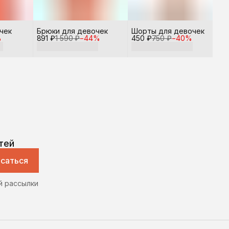
чек
Брюки для девочек
Шорты для девочек
%
891 ₽
1 590 ₽
−
44
%
450 ₽
750 ₽
−
40
%
тей
саться
й рассылки