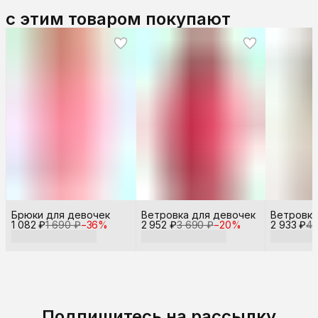
с этим товаром покупают
Брюки для девочек
Ветровка для девочек
Ветровка
1 082 ₽
1 690 ₽
−
36
%
2 952 ₽
3 690 ₽
−
20
%
2 933 ₽
4 
Подпишитесь на рассылку