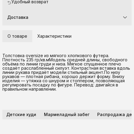
Удобный возврат
Доставка
О товаре
Характеристики
Толстовка oversize из мягкого хлопкового футера.
Плотность 235 гр/кв.мМодель средней длины, свободного
объёма по линии груди и низа. Мягкое спущенное плечо
создаёт расслабленный силуэт. Контрастная вставка вдоль
линии рукава придаёт модели стильный акцент.По низу
рукавов — плотная рибана, хорошо держит форму. Внизу
изделия — утяжка со шнуром и стоппером, позволяющая
регулировать посадку по фигуре. Перевод: двигайся в
правильном направлении.
Детские худи
Мармеладный забег
Распродажа дев