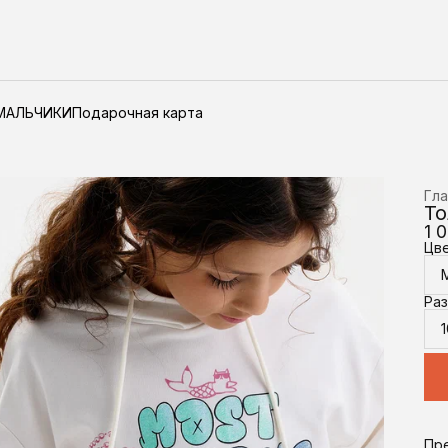
МАЛЬЧИКИ
Подарочная карта
Гла
То
1 
Цв
Ра
1
Пр