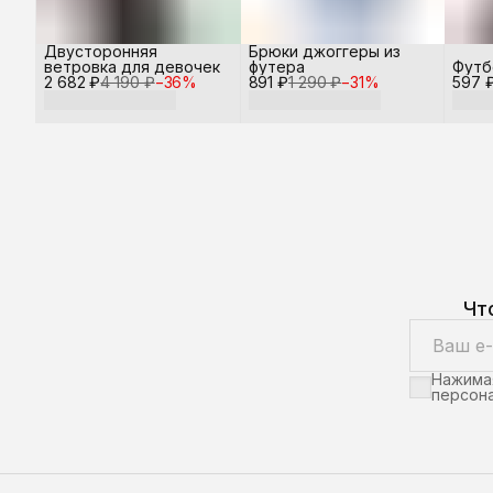
Двусторонняя
Брюки джоггеры из
ветровка для девочек
футера
Футб
2 682 ₽
4 190 ₽
−
36
%
891 ₽
1 290 ₽
−
31
%
597 
Чт
Нажимая
персона