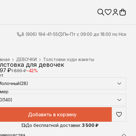
8 (906) 194-41-55
Пн-Пт с 09:00 до 18:00 по Нск
вная
›
ДЕВОЧКИ
›
Толстовки худи жакеты
лстовка для девочек
097 ₽
1 890 ₽
−
42
%
ет
Молочный(28)
змер
0(140)
Добавить в корзину
До бесплатной доставки:
3 500 ₽
еимущества