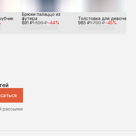
Брюки палаццо из
рубчик
футера
Толстовка для девочек
%
891 ₽
1 590 ₽
−
44
%
985 ₽
1 790 ₽
−
45
%
тей
саться
й рассылки