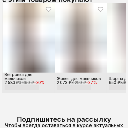
Ветровка для
мальчиков
Жилет для мальчиков
Шорты дл
2 583 ₽
3 690 ₽
−
30
%
2 073 ₽
3 290 ₽
−
37
%
650 ₽
890
Подпишитесь на рассылку
Чтобы всегда оставаться в курсе актуальных