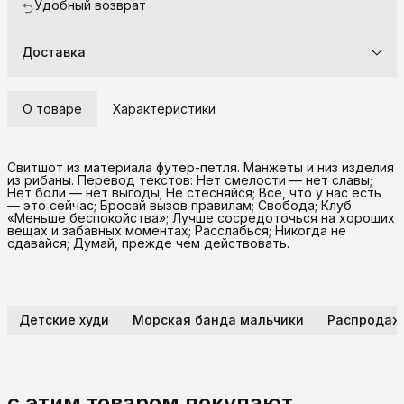
Удобный возврат
Доставка
О товаре
Характеристики
Свитшот из материала футер-петля. Манжеты и низ изделия
из рибаны. Перевод текстов: Нет смелости — нет славы;
Нет боли — нет выгоды; Не стесняйся; Всё, что у нас есть
— это сейчас; Бросай вызов правилам; Свобода; Клуб
«Меньше беспокойства»; Лучше сосредоточься на хороших
вещах и забавных моментах; Расслабься; Никогда не
сдавайся; Думай, прежде чем действовать.
Детские худи
Морская банда мальчики
Распродаж
с этим товаром покупают