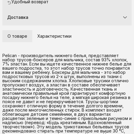
Удобный возврат
Доставка
О товаре
Характеристики
Pelican - производитель нижнего белья, представляет
набор трусов-боксеров для мальчика, состав 93% хлопок,
7% эластан. Если вы ищете качественное нижнее белье для
вашего подростка, то этот набор трусов точно понравится
вам и вашему ребенку. Боксеры для мальчика - это набор
подростковых трусов из 2-х штук, выполнены из ткани с
высоким содержанием хлопка. Хлопковые трусики отлично
пропускают воздух, а эластан в составе обеспечивает
эластичность и долговечность. Качественная ткань и
анатомически правильный крой гарантируют комфортную
посадку нижнего белья на теле, а мягкая широкая резинка в
поясе не давит и не перекручивается. Трусы-шортики
сохраняют отличную форму в течение долгого времени,
даже после многочисленных стирок. В комплект входят
облегающие детские семейники, в двух вариантах
расцветки: зеленые и темно-синие с прикольным рисунком и
надписью (перевод: «Будь креативным. Вдохновленный
творчеством»). Эту модель трикотажных бельевых трусов
рекомендовано стирать при температуре не выше 30 °C,