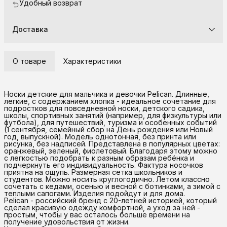
Удобный возврат
Доставка
О товаре
Характеристики
Носки детские для мальчика и девочки Pelican. Длинные,
легкие, с содержанием хлопка - идеальное сочетание для
подростков для повседневной носки, детского садика,
школы, спортивных занятий (например, для физкультуры или
футбола), для путешествий, туризма и особенных событий
(1 сентября, семейный сбор на День рождения или Новый
год, выпускной). Модель однотонная, без принта или
рисунка, без надписей. Представлена в популярных цветах:
оранжевый, зеленый, фиолетовый. Благодаря этому можно
с легкостью подобрать к разным образам ребёнка и
подчеркнуть его индивидуальность. Фактура носочков
приятна на ощупь. Размерная сетка школьников и
студентов. Можно носить круглогодично. Летом классно
сочетать с кедами, осенью и весной с ботинками, а зимой с
теплыми сапогами. Изделия подойдут и для дома.
Pelican - российский бренд с 20-летней историей, который
сделал красивую одежду комфортной, а уход за ней -
простым, чтобы у вас осталось больше времени на
получение удовольствия от жизни.