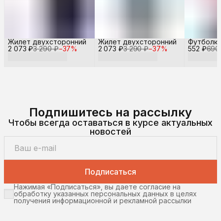
Жилет двухсторонний
Жилет двухсторонний
Футболка
2 073 ₽
3 290 ₽
−
37
%
2 073 ₽
3 290 ₽
−
37
%
552 ₽
690
Подпишитесь на рассылку
Чтобы всегда оставаться в курсе актуальных
новостей
Подписаться
Нажимая «Подписаться», вы даете согласие на
обработку указанных персональных данных в целях
получения информационной и рекламной рассылки