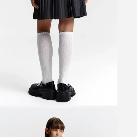
Цве
от 
Де
соз
пре
нос
что
пл
на 
Юбк
что
пре
сер
фор