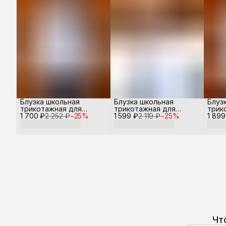
Блузка школьная
Блузка школьная
Блуз
трикотажная для
трикотажная для
трик
1 700 ₽
девочки
2 252 ₽
−
25
%
1 599 ₽
девочки
2 119 ₽
−
25
%
1 899
дево
Чт