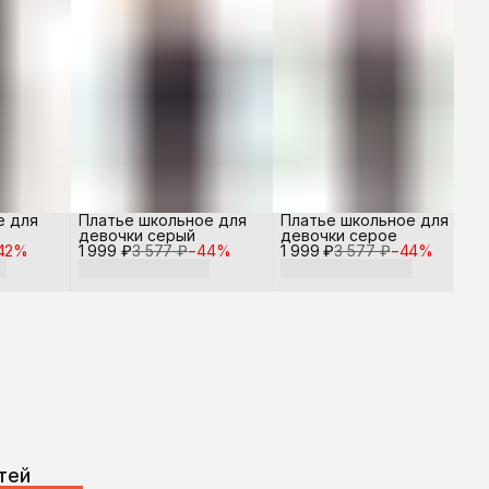
е для
Платье школьное для
Платье школьное для
девочки серый
девочки серое
42
%
1 999 ₽
3 577 ₽
−
44
%
1 999 ₽
3 577 ₽
−
44
%
тей