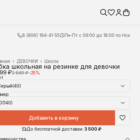
8 (906) 194-41-55
Пн-Пт с 09:00 до 18:00 по Нск
вная
›
ДЕВОЧКИ
›
Школа
ка школьная на резинке для девочки
999 ₽
2 649 ₽
−
25
%
ет
Серый(40)
змер
0(140)
Добавить в корзину
До бесплатной доставки:
3 500 ₽
еимущества