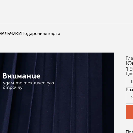
МАЛЬЧИКИ
Подарочная карта
Гла
Юб
1 
Цв
Ра
1
Пр