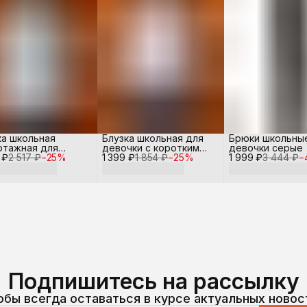
ка школьная
Блузка школьная для
Брюки школьны
отажная для
девочки с коротким
девочки серые
 ₽
чки
2 517 ₽
−
25
%
1 399 ₽
рукавом
1 854 ₽
−
25
%
1 999 ₽
3 444 ₽
−
Подпишитесь на рассылку
обы всегда оставаться в курсе актуальных новос