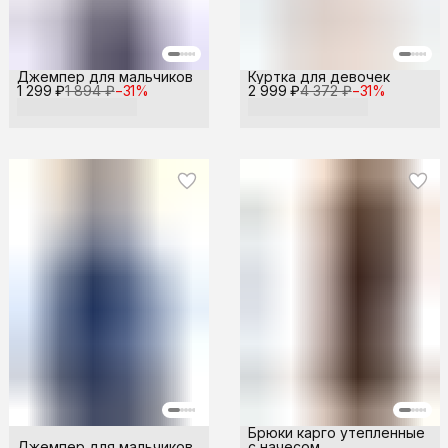
Джемпер для мальчиков
Куртка для девочек
1 299 ₽
1 894 ₽
−
31
%
2 999 ₽
4 372 ₽
−
31
%
Брюки карго утепленные
Джемпер для мальчиков
с начесом