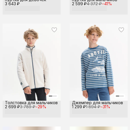
3 643 ₽
2 599 ₽
4 372 ₽
−
41
%
Толстовка для мальчиков
Джемпер для мальчиков
2 699 ₽
3 789 ₽
−
29
%
1 299 ₽
1 894 ₽
−
31
%