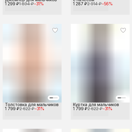
1 299 ₽
1 894 ₽
−
31
%
1 287 ₽
2 914 ₽
−
56
%
Толстовка для мальчиков
Куртка для мальчиков
1 799 ₽
2 622 ₽
−
31
%
1 799 ₽
2 622 ₽
−
31
%