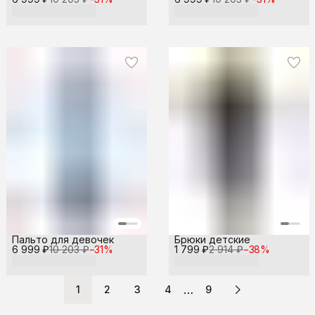
Пальто для девочек
Брюки детские
6 999 ₽
10 203 ₽
−
31
%
1 799 ₽
2 914 ₽
−
38
%
…
1
2
3
4
9