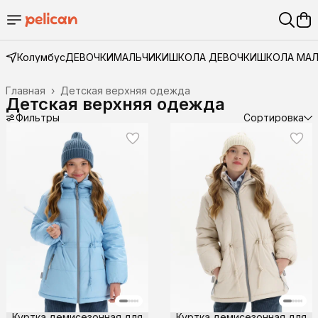
Колумбус
ДЕВОЧКИ
МАЛЬЧИКИ
ШКОЛА ДЕВОЧКИ
ШКОЛА МА
Главная
›
Детская верхняя одежда
Детская верхняя одежда
Фильтры
Сортировка
Куртка демисезонная для
Куртка демисезонная для