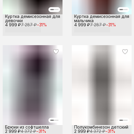
Куртка демисезонная для
Куртка демисезонная для
девочки
мальчика
4 999 ₽
7 287 ₽
−
31
%
4 999 ₽
7 287 ₽
−
31
%
Брюки из софтшелла
Полукомбинезон детский
2 999 ₽
4 372 ₽
−
31
%
2 999 ₽
4 372 ₽
−
31
%