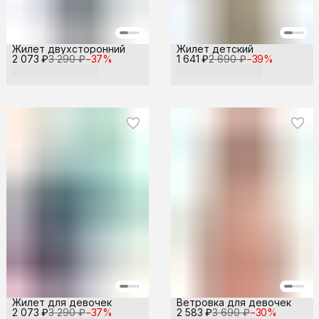
Жилет двухсторонний
Жилет детский
2 073 ₽
3 290 ₽
−
37
%
1 641 ₽
2 690 ₽
−
39
%
Жилет для девочек
Ветровка для девочек
2 073 ₽
3 290 ₽
−
37
%
2 583 ₽
3 690 ₽
−
30
%