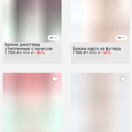
Брюки джоггеры
утепленные с начесом
Брюки карго из футера
1 799 ₽
2 914 ₽
−
38
%
1 196 ₽
1 390 ₽
−
14
%