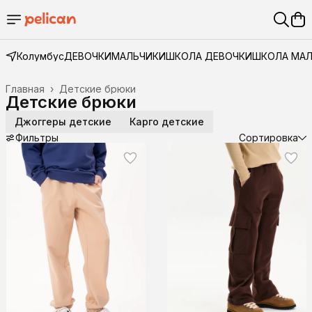
Колумбус
ДЕВОЧКИ
МАЛЬЧИКИ
ШКОЛА ДЕВОЧКИ
ШКОЛА МА
Главная
›
Детские брюки
Детские брюки
Джоггеры детские
Карго детские
Фильтры
Сортировка