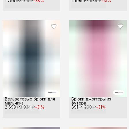
1 799 ₽
2 914 ₽
−
38
%
2 699 ₽
3 934 ₽
−
31
%
Вельветовые брюки для
Брюки джоггеры из
мальчика
футера
2 699 ₽
3 934 ₽
−
31
%
891 ₽
1 290 ₽
−
31
%