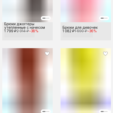
Брюки джоггеры
утепленные с начесом
Брюки для девочек
1 799 ₽
2 914 ₽
−
38
%
1 082 ₽
1 690 ₽
−
36
%