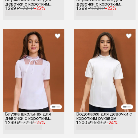
девочки с коротким
девочки с коротким
1 299 ₽
рукавом
1 721 ₽
−
25
%
1 299 ₽
рукавом
1 721 ₽
−
25
%
Блузка школьная для
Водолазка для девочки с
девочки с коротким
коротким рукавом
1 299 ₽
рукавом
1 721 ₽
−
25
%
1 200 ₽
1 589 ₽
−
24
%