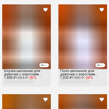
Блузка школьная для
Поло школьное для
девочки с коротким
девочки с коротким
1 399 ₽
рукавом
1 854 ₽
−
25
%
1 200 ₽
рукавом
1 589 ₽
−
24
%