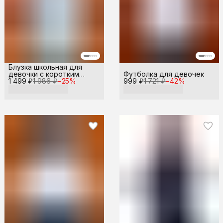
Блузка школьная для
девочки с коротким
Футболка для девочек
1 499 ₽
рукавом
1 986 ₽
−
25
%
999 ₽
1 721 ₽
−
42
%