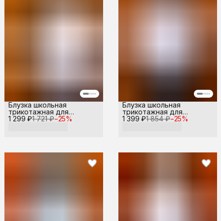
Блузка школьная
Блузка школьная
трикотажная для
трикотажная для
1 299 ₽
девочки
1 721 ₽
−
25
%
1 399 ₽
девочки
1 854 ₽
−
25
%