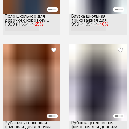
Поло школьное для
Блузка школьная
девочки с коротким
трикотажная для
1 399 ₽
рукавом
1 854 ₽
−
25
%
999 ₽
девочки
1 854 ₽
−
46
%
Рубашка утепленная
Рубашка утепленная
флисовая для девочки
флисовая для девочки