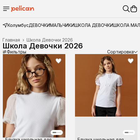
Колумбус
ДЕВОЧКИ
МАЛЬЧИКИ
ШКОЛА ДЕВОЧКИ
ШКОЛА МА
Главная
›
Школа Девочки 2026
Школа Девочки 2026
Фильтры
Сортировка
Блузка школьная для
Блузка школьная для