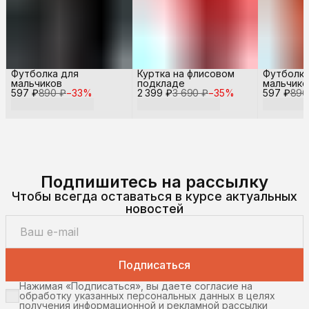
Футболка для
Куртка на флисовом
Футболка
мальчиков
подкладе
мальчико
597 ₽
890 ₽
−
33
%
2 399 ₽
3 690 ₽
−
35
%
597 ₽
890
Подпишитесь на рассылку
Чтобы всегда оставаться в курсе актуальных
новостей
Подписаться
Нажимая «Подписаться», вы даете согласие на
обработку указанных персональных данных в целях
получения информационной и рекламной рассылки