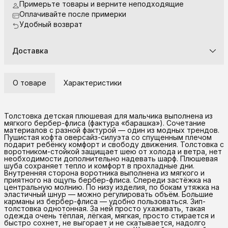
Примерьте товары и верните неподходящие
Оплачивайте после примерки
Удобный возврат
Доставка
О товаре
Характеристики
Толстовка детская плюшевая для мальчика выполнена из
мягкого бербер-флиса (фактура «барашка»). Сочетание
материалов с разной фактурой — один из модных трендов.
Пушистая кофта оверсайз-силуэта со спущенным плечом
подарит ребёнку комфорт и свободу движения. Толстовка с
воротником-стойкой защищает шею от холода и ветра, нет
необходимости дополнительно надевать шарф. Плюшевая
шуба сохраняет тепло и комфорт в прохладные дни.
Внутренняя сторона воротника выполнена из мягкого и
приятного на ощупь бербер-флиса. Спереди застёжка на
центральную молнию. По низу изделия, по бокам утяжка на
эластичный шнур — можно регулировать объём. Большие
карманы из бербер-флиса — удобно пользоваться. Зип-
толстовка однотонная. За ней просто ухаживать, такая
одежда очень тёплая, лёгкая, мягкая, просто стирается и
быстро сохнет, не выгорает и не скатывается, надолго