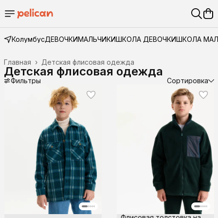
Колумбус
ДЕВОЧКИ
МАЛЬЧИКИ
ШКОЛА ДЕВОЧКИ
ШКОЛА МА
Главная
›
Детская флисовая одежда
Детская флисовая одежда
Фильтры
Сортировка
Флисовая толстовка на