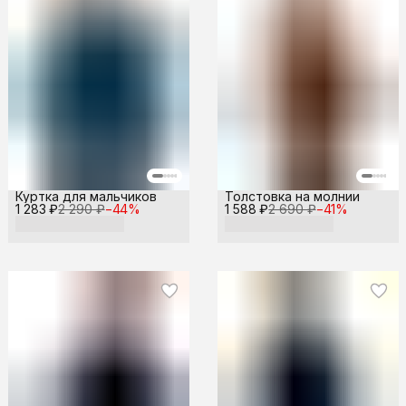
Куртка для мальчиков
Толстовка на молнии
1 283 ₽
2 290 ₽
−
44
%
1 588 ₽
2 690 ₽
−
41
%