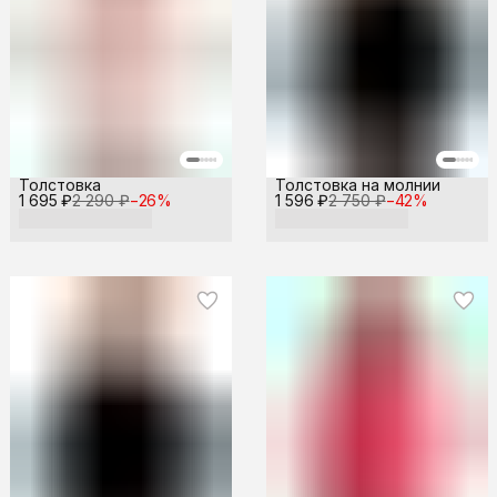
Толстовка
Толстовка на молнии
1 695 ₽
2 290 ₽
−
26
%
1 596 ₽
2 750 ₽
−
42
%