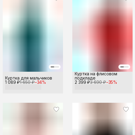
Куртка на флисовом
Куртка для мальчиков
подкладе
1 089 ₽
1 650 ₽
−
34
%
2 399 ₽
3 690 ₽
−
35
%