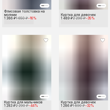
Флисовая толстовка на
молнии
Куртка для девочек
1 386 ₽
1 650 ₽
−
16
%
1 489 ₽
2 290 ₽
−
35
%
Куртка для мальчиков
Куртка для девочек
1 283 ₽
2 290 ₽
−
44
%
1 286 ₽
1 890 ₽
−
32
%