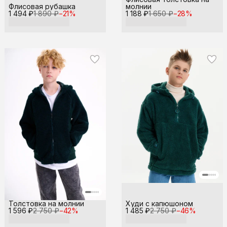
Флисовая рубашка
молнии
1 494 ₽
1 890 ₽
−
21
%
1 188 ₽
1 650 ₽
−
28
%
Толстовка на молнии
Худи с капюшоном
1 596 ₽
2 750 ₽
−
42
%
1 485 ₽
2 750 ₽
−
46
%